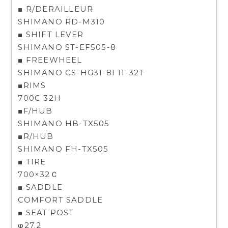
■ R/DERAILLEUR
SHIMANO RD-M310
■ SHIFT LEVER
SHIMANO ST-EF505-8
■ FREEWHEEL
SHIMANO CS-HG31-8I 11-32T
■RIMS
700C 32H
■F/HUB
SHIMANO HB-TX505
■R/HUB
SHIMANO FH-TX505
■ TIRE
700×32Ｃ
■ SADDLE
COMFORT SADDLE
■ SEAT POST
φ27.2