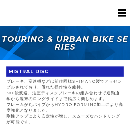
TOURING & URBAN BIKE SE
RIES
MISTRAL DISC
ブレーキ、変速機などは前作同様SHIMANO製でアッセン
ブルされており、優れた操作性を維持。
3×8段変速、油圧ディスクブレーキの組み合わせで通勤通
学から週末のロングライドまで幅広く楽しめます。
フレームが丸パイプからHYDRO FORMING加工により高
度強化となりました。
剛性アップにより安定性が増し、スムーズなハンドリング
が可能です。