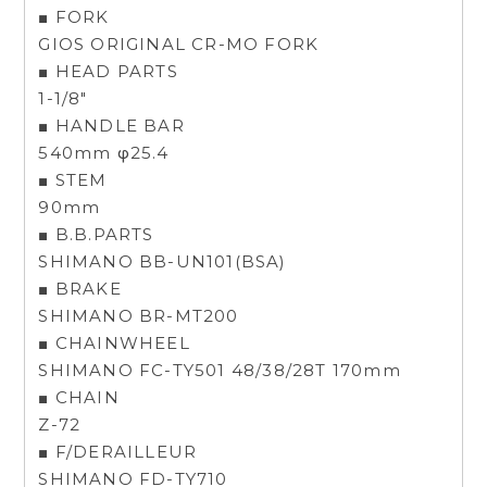
■ FORK
GIOS ORIGINAL CR-MO FORK
■ HEAD PARTS
1-1/8"
■ HANDLE BAR
540mm φ25.4
■ STEM
90mm
■ B.B.PARTS
SHIMANO BB-UN101(BSA)
■ BRAKE
SHIMANO BR-MT200
■ CHAINWHEEL
SHIMANO FC-TY501 48/38/28T 170mm
■ CHAIN
Z-72
■ F/DERAILLEUR
SHIMANO FD-TY710