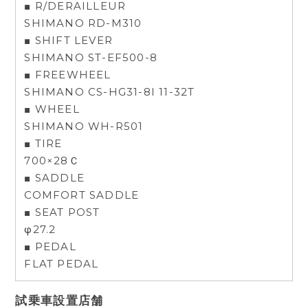
■ R/DERAILLEUR
SHIMANO RD-M310
■ SHIFT LEVER
SHIMANO ST-EF500-8
■ FREEWHEEL
SHIMANO CS-HG31-8I 11-32T
■ WHEEL
SHIMANO WH-R501
■ TIRE
700×28Ｃ
■ SADDLE
COMFORT SADDLE
■ SEAT POST
φ27.2
■ PEDAL
FLAT PEDAL
試乗車設置店舗