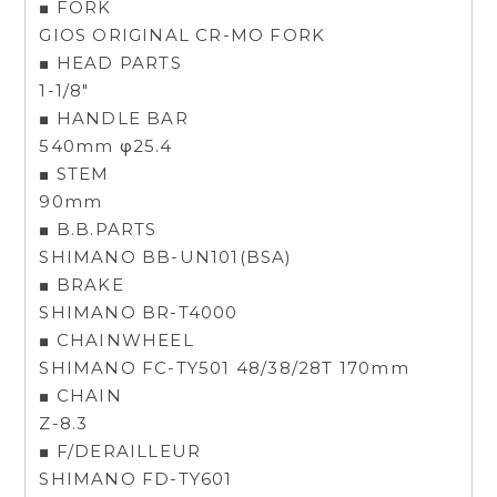
■ FORK
GIOS ORIGINAL CR-MO FORK
■ HEAD PARTS
1-1/8"
■ HANDLE BAR
540mm φ25.4
■ STEM
90mm
■ B.B.PARTS
SHIMANO BB-UN101(BSA)
■ BRAKE
SHIMANO BR-T4000
■ CHAINWHEEL
SHIMANO FC-TY501 48/38/28T 170mm
■ CHAIN
Z-8.3
■ F/DERAILLEUR
SHIMANO FD-TY601