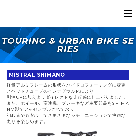
TOURING & URBAN BIKE SE
RIES
MISTRAL SHIMANO
軽量アルミフレームの形状をハイドロフォーミングに変更
とヘッドチューブのインテグラル化により
剛性UPに加えよりダイレクトな走行感に仕上がりました。
また、ホイール、変速機、ブレーキなど主要部品をSHIMA
NO製でアッセンブルされており
初心者でも安心してさまざまなシチュエーションで快適な
走りを楽しめます。