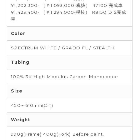
¥1,202,300- （￥1,093,000-税抜） R7100 完成車
¥1,423,400- （￥1,294,000-税抜） R8150 DI2完成
車
Color
SPECTRUM WHITE / GRADO FL / STEALTH
Tubing
100% 3K High Modulus Carbon Monocoque
Size
450～610mm(C-T)
Weight
990g(Frame) 400g(Fork) Before paint.