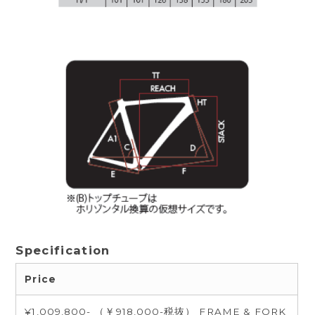
Specification
Price
¥1,009,800- （￥918,000-税抜） FRAME & FORK